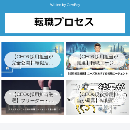
Written by CowBoy
【CEO&採用担当が
【CEO&採用担当が
完全公開】転職活動
厳選】転職エージェ
の始め方ロードマッ
ントおすすめ24選&
プ「7つの簡単な手
裏事情【2026年最
順」
新】
【CEO&採用担当厳
【CEO&現役採用担
選】フリーター・ニ
当が暴露】転職面接
ート向けおすすめ転
の結果が遅い3つの裏
職エージェント8選
事情とは？【キー
プ】