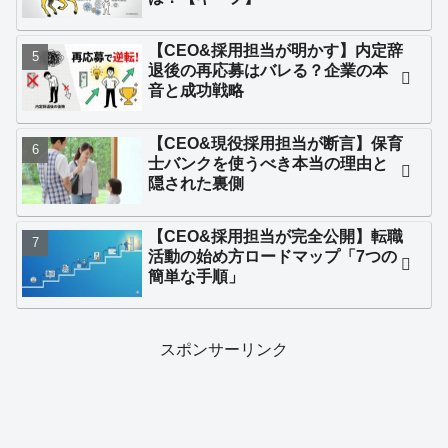
【CEO&採用担当が明かす】内定辞
退後の再応募はバレる？企業の本
音と成功戦略
【CEO&現役採用担当が断言】保育
士バンクを使うべき本当の理由と
隠された裏側
【CEO&採用担当が完全公開】転職
活動の始め方ロードマップ「7つの
簡単な手順」
スポンサーリンク