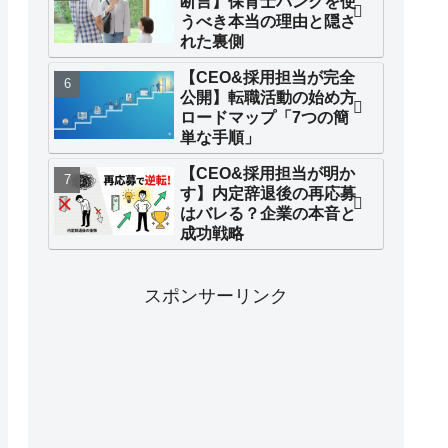
断言】保育士バンクを使
うべき本当の理由と隠さ
れた裏側
【CEO&採用担当が完全
公開】転職活動の始め方
ロードマップ「7つの簡
単な手順」
【CEO&採用担当が明か
す】内定辞退後の再応募
はバレる？企業の本音と
成功戦略
スポンサーリンク