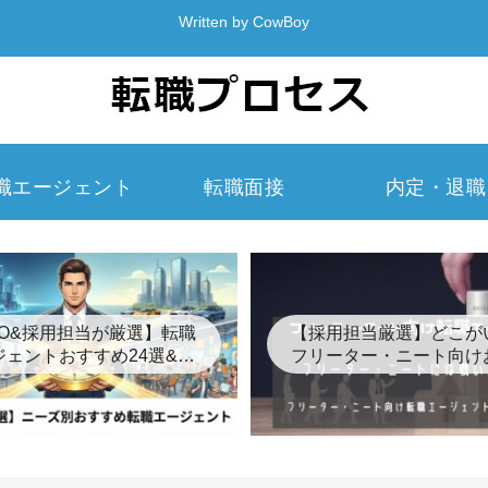
Written by CowBoy
職エージェント
転職面接
内定・退職
EO&採用担当が厳選】転職
【採用担当厳選】どこが
ジェントおすすめ24選&裏
フリーター・ニート向け
事情【2026年最新】
め転職エージェント