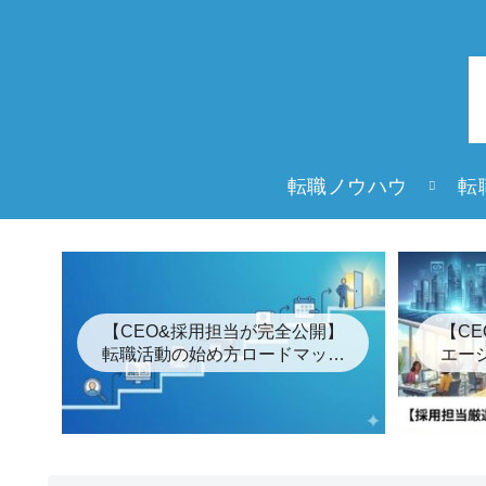
転職ノウハウ
転
【CEO&採用担当が完全公開】
【C
転職活動の始め方ロードマップ
エー
「7つの簡単な手順」