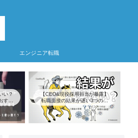
エンジニア転職
いい？
【CEO&現役採用担当が暴露】
おすす
転職面接の結果が遅い3つの裏
8選
事情とは？【キープ】