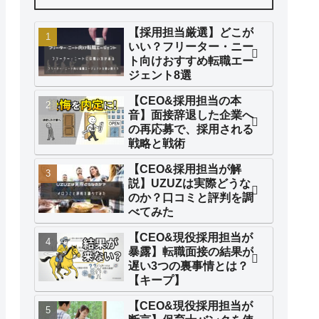
【採用担当厳選】どこが
いい？フリーター・ニー
ト向けおすすめ転職エー
ジェント8選
【CEO&採用担当の本
音】面接辞退した企業へ
の再応募で、採用される
戦略と戦術
【CEO&採用担当が解
説】UZUZは実際どうな
のか？口コミと評判を調
べてみた
【CEO&現役採用担当が
暴露】転職面接の結果が
遅い3つの裏事情とは？
【キープ】
【CEO&現役採用担当が