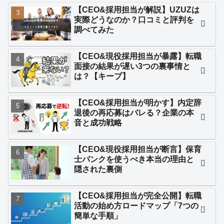
【CEO&採用担当が解説】UZUZは
実際どうなのか？口コミと評判を
調べてみた
【CEO&現役採用担当が暴露】転職
面接の結果が遅い3つの裏事情と
は？【キープ】
【CEO&採用担当が明かす】内定辞
退後の再応募はバレる？企業の本
音と成功戦略
【CEO&現役採用担当が断言】保育
士バンクを使うべき本当の理由と
隠された裏側
【CEO&採用担当が完全公開】転職
活動の始め方ロードマップ「7つの
簡単な手順」