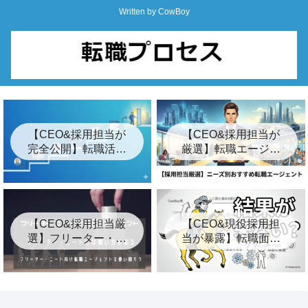
Written by CowBoy
【CEO&採用担当が
【CEO&採用担当が
完全公開】転職活動
厳選】転職エージェ
の始め方ロードマッ
ントおすすめ24選&
プ「7つの簡単な手
裏事情【2026年最
順」
新】
【CEO&採用担当厳
【CEO&現役採用担
選】フリーター・ニ
当が暴露】転職面接
ート向けおすすめ転
の結果が遅い3つの裏
職エージェント8選
事情とは？【キー
プ】