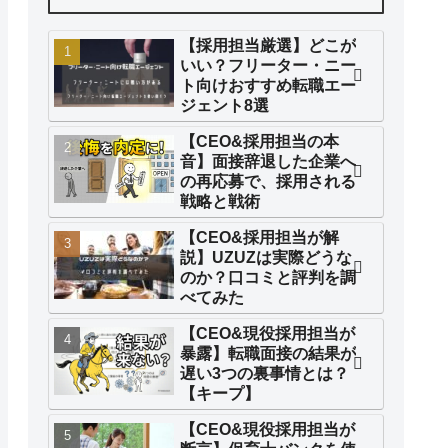
【採用担当厳選】どこが
いい？フリーター・ニー
ト向けおすすめ転職エー
ジェント8選
【CEO&採用担当の本
音】面接辞退した企業へ
の再応募で、採用される
戦略と戦術
【CEO&採用担当が解
説】UZUZは実際どうな
のか？口コミと評判を調
べてみた
【CEO&現役採用担当が
暴露】転職面接の結果が
遅い3つの裏事情とは？
【キープ】
【CEO&現役採用担当が