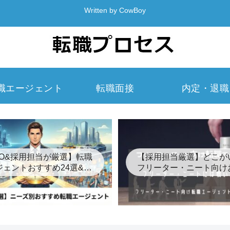
Written by CowBoy
職エージェント
転職面接
内定・退職
EO&採用担当が厳選】転職
【採用担当厳選】どこが
ジェントおすすめ24選&裏
フリーター・ニート向け
事情【2026年最新】
め転職エージェント