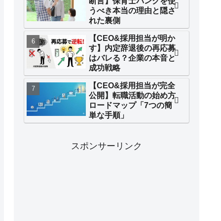
断言】保育士バンクを使
うべき本当の理由と隠さ
れた裏側
【CEO&採用担当が明か
す】内定辞退後の再応募
はバレる？企業の本音と
成功戦略
【CEO&採用担当が完全
公開】転職活動の始め方
ロードマップ「7つの簡
単な手順」
スポンサーリンク