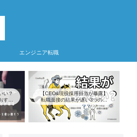
エンジニア転職
いい？
【CEO&現役採用担当が暴露】
おすす
転職面接の結果が遅い3つの裏
8選
事情とは？【キープ】