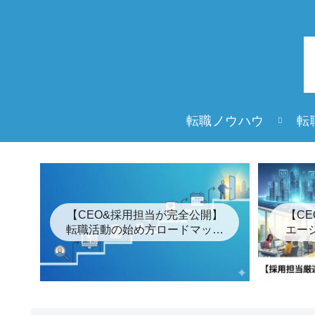
転職ノウハウ
転
【CEO&採用担当が完全公開】
【C
転職活動の始め方ロードマップ
エー
「7つの簡単な手順」