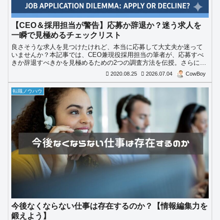
【CEO＆採用担当が警告】応募か辞退か？迷う求人を
一瞬で見極めるチェックリスト
良さそうな求人を見つけたけれど、本当に応募して大丈夫か迷って
いませんか？本記事では、CEO兼現役採用担当の筆者が、応募すべ
きか辞退すべきかを見極めるための2つの調査方法を伝授。さらに、
ブラウザ上でそのまま使えるHTML形式の「求人応募判定チェックリ
2020.08.25
2026.07.04
CowBoy
スト」を大公開します！
転職ノウハウ
今後なくならない仕事は存在するのか？【情報編集力を
鍛えよう】