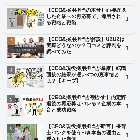
【CEO&採用担当の本音】面接辞退
した企業への再応募で、採用され
る戦略と戦術
【CEO&採用担当が解説】UZUZは
実際どうなのか？口コミと評判を
調べてみた
【CEO&現役採用担当が暴露】転職
面接の結果が遅い3つの裏事情と
は？【キープ】
【CEO&採用担当が明かす】内定辞
退後の再応募はバレる？企業の本
音と成功戦略
【CEO&現役採用担当が断言】保育
士バンクを使うべき本当の理由と
隠された裏側