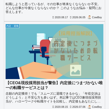
転職しようと思っているが、その仕事が将来なくならないか不安。
どんな仕事が今後なくならないのか？ このようなお悩み・疑問にお
答えします。
2020.08.17
2026.06.05
CowBoy
内定・退職
【CEO&現役採用担当が警告】内定後につまづかない唯
一の転職サービスとは？
念願の内定獲得！でも「スムーズに退職できるかな」「年収交渉は
どうしよう」と不安な方も多いはず。本記事ではCEO兼現役採用担
当が、ハローワークや転職サイトを比較し、内定後もあなたにしっ
かり寄り添ってくれる「唯一の転職サービス」を解説します。
2020.08.15
2026.07.06
CowBoy