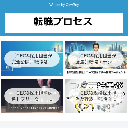
Written by CowBoy
【CEO&採用担当が
【CEO&採用担当が
完全公開】転職活動
厳選】転職エージェ
の始め方ロードマッ
ントおすすめ24選&
プ「7つの簡単な手
裏事情【2026年最
順」
新】
【CEO&採用担当厳
【CEO&現役採用担
選】フリーター・ニ
当が暴露】転職面接
ート向けおすすめ転
の結果が遅い3つの裏
職エージェント8選
事情とは？【キー
プ】