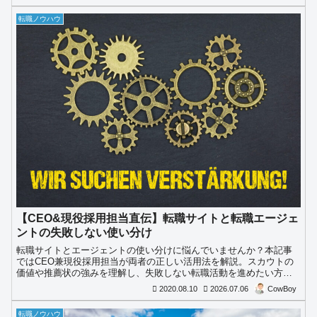
転職ノウハウ
【CEO&現役採用担当直伝】転職サイトと転職エージェ
ントの失敗しない使い分け
転職サイトとエージェントの使い分けに悩んでいませんか？本記事
ではCEO兼現役採用担当が両者の正しい活用法を解説。スカウトの
価値や推薦状の強みを理解し、失敗しない転職活動を進めたい方は
必見です。
2020.08.10
2026.07.06
CowBoy
転職ノウハウ