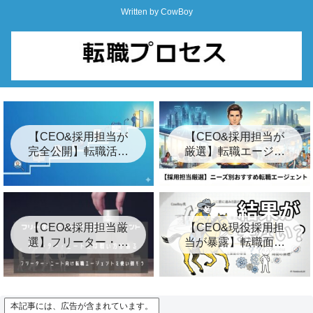
Written by CowBoy
【CEO&採用担当が
【CEO&採用担当が
完全公開】転職活動
厳選】転職エージェ
の始め方ロードマッ
ントおすすめ24選&
プ「7つの簡単な手
裏事情【2026年最
順」
新】
【CEO&採用担当厳
【CEO&現役採用担
選】フリーター・ニ
当が暴露】転職面接
ート向けおすすめ転
の結果が遅い3つの裏
職エージェント8選
事情とは？【キー
プ】
本記事には、広告が含まれています。