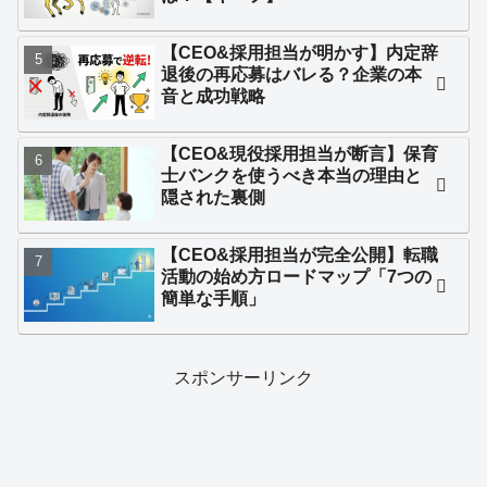
【CEO&採用担当が明かす】内定辞
退後の再応募はバレる？企業の本
音と成功戦略
【CEO&現役採用担当が断言】保育
士バンクを使うべき本当の理由と
隠された裏側
【CEO&採用担当が完全公開】転職
活動の始め方ロードマップ「7つの
簡単な手順」
スポンサーリンク