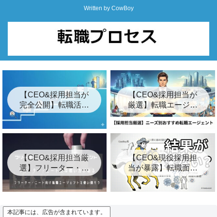
Written by CowBoy
【CEO&採用担当が
【CEO&採用担当が
完全公開】転職活動
厳選】転職エージェ
の始め方ロードマッ
ントおすすめ24選&
プ「7つの簡単な手
裏事情【2026年最
順」
新】
【CEO&採用担当厳
【CEO&現役採用担
選】フリーター・ニ
当が暴露】転職面接
ート向けおすすめ転
の結果が遅い3つの裏
職エージェント8選
事情とは？【キー
プ】
本記事には、広告が含まれています。