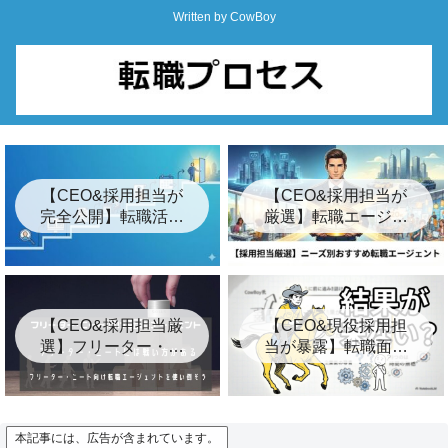
Written by CowBoy
【CEO&採用担当が
【CEO&採用担当が
完全公開】転職活動
厳選】転職エージェ
の始め方ロードマッ
ントおすすめ24選&
プ「7つの簡単な手
裏事情【2026年最
順」
新】
【CEO&採用担当厳
【CEO&現役採用担
選】フリーター・ニ
当が暴露】転職面接
ート向けおすすめ転
の結果が遅い3つの裏
職エージェント8選
事情とは？【キー
プ】
本記事には、広告が含まれています。