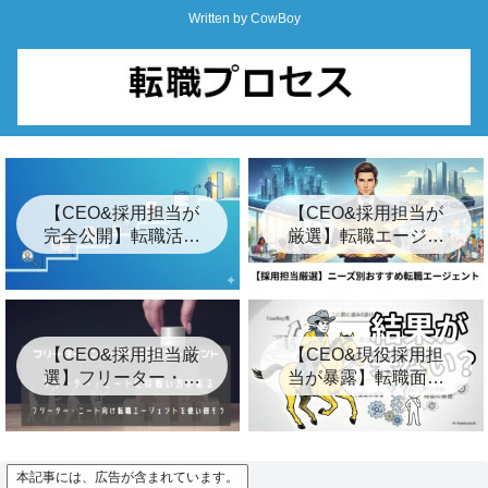
Written by CowBoy
【CEO&採用担当が
【CEO&採用担当が
完全公開】転職活動
厳選】転職エージェ
の始め方ロードマッ
ントおすすめ24選&
プ「7つの簡単な手
裏事情【2026年最
順」
新】
【CEO&採用担当厳
【CEO&現役採用担
選】フリーター・ニ
当が暴露】転職面接
ート向けおすすめ転
の結果が遅い3つの裏
職エージェント8選
事情とは？【キー
プ】
本記事には、広告が含まれています。