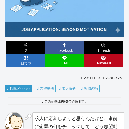
X
Facebook
Threads
はてブ
LINE
Pinterest
2024.11.10
2026.07.28
転職ノウハウ
志望動機
求人応募
転職の軸
この記事は
約7分
で読めます。
求人に応募しようと思うんだけど、事前
に企業の何をチェックして、どう志望動