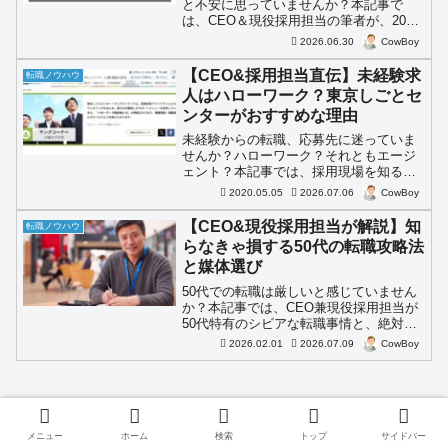
と不安に思っていませんか？本記事で
は、CEO＆現役採用担当の筆者が、2026
年の最新労働市場データ（AI代替や人手
2026.06.30
CowBoy
不足）をもとに、転職しないほうがいい
業界の特徴と具体的な業界名、後悔しな
【CEO&採用担当直伝】未経験求
転職ノウハウ
い企業選びの基準を徹底解説します。
人はハローワーク？東京しごとセ
ンターがおすすめな理由
未経験からの転職、応募先に迷っていま
せんか？ハローワーク？それともエージ
ェント？本記事では、採用現場を知る
CEOが、スキルに自信がない方向けの最
2020.05.05
2026.07.06
CowBoy
適な応募方法を解説します。なぜ「東京
しごとセンター」が特におすすめなの
【CEO&現役採用担当が解説】知
転職ノウハウ
か。後悔しない転職を実現したい方は、
らなきゃ損する50代の転職攻略法
ぜひ本記事を参考にしてください。
と媒体選び
50代での転職は厳しいと感じていません
か？本記事では、CEO兼現役採用担当が
50代特有のシビアな転職事情と、絶対に
選ぶべき媒体・避けるべき媒体を徹底解
2026.02.01
2026.07.09
CowBoy
説。年齢の壁を乗り越え、シニア世代な
らではの正しい戦い方で内定を勝ち取る
攻略法がわかります。
【エンジニア歴15年の筆者が解説】
メニュー
ホーム
検索
トップ
サイドバー
Pythonがプログラミング初心者に向く理