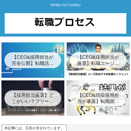
Written by CowBoy
【CEO&採用担当が
【CEO&採用担当が
完全公開】転職活動
厳選】転職エージェ
の始め方ロードマッ
ントおすすめ24選&
プ「7つの簡単な手
裏事情【2026年最
順」
新】
【採用担当厳選】ど
【CEO&現役採用担
こがいい？フリータ
当が暴露】転職面接
ー・ニート向けおす
の結果が遅い3つの裏
すめ転職エージェン
事情とは？【キー
ト8選
プ】
本記事には、広告が含まれています。