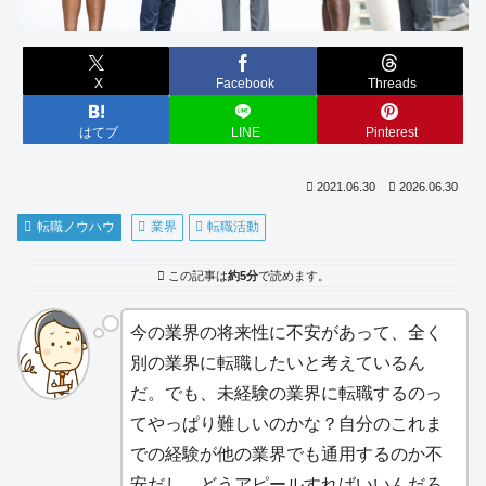
X
Facebook
Threads
はてブ
LINE
Pinterest
2021.06.30
2026.06.30
転職ノウハウ
業界
転職活動
この記事は
約5分
で読めます。
今の業界の将来性に不安があって、全く
別の業界に転職したいと考えているん
だ。でも、未経験の業界に転職するのっ
てやっぱり難しいのかな？自分のこれま
での経験が他の業界でも通用するのか不
安だし、どうアピールすればいいんだろ