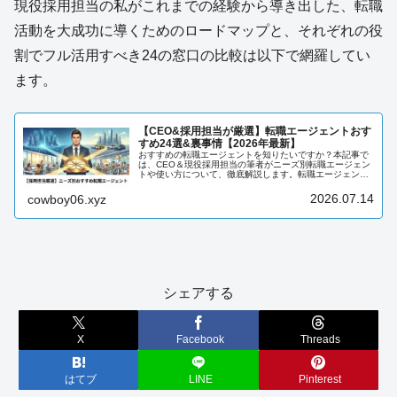
現役採用担当の私がこれまでの経験から導き出した、転職
活動を大成功に導くためのロードマップと、それぞれの役
割でフル活用すべき24の窓口の比較は以下で網羅してい
ます。
【CEO&採用担当が厳選】転職エージェントおす
すめ24選&裏事情【2026年最新】
おすすめの転職エージェントを知りたいですか？本記事で
は、CEO＆現役採用担当の筆者がニーズ別転職エージェン
トや使い方について、徹底解説します。転職エージェント
について知りたい方は、必見です。
2026.07.14
cowboy06.xyz
シェアする
X
Facebook
Threads
はてブ
LINE
Pinterest