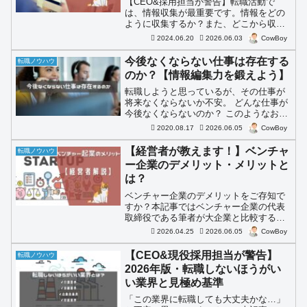
【CEO&採用担当が警告】転職活動で
は、情報収集が最重要です。情報をどの
ように収集するか？また、どこから収集
するか？これが、とても大切です。本記
2024.06.20
2026.06.03
CowBoy
事では、転職情報収集を「何を」「どこ
から」集めるのかをロードマップとし
今後なくならない仕事は存在する
転職ノウハウ
て、整理しています。
のか？【情報編集力を鍛えよう】
転職しようと思っているが、その仕事が
将来なくならないか不安。 どんな仕事が
今後なくならないのか？ このようなお悩
み・疑問にお答えします。
2020.08.17
2026.06.05
CowBoy
【経営者が教えます！】ベンチャ
転職ノウハウ
ー企業のデメリット・メリットと
は？
ベンチャー企業のデメリットをご存知で
すか？本記事ではベンチャー企業の代表
取締役である筆者が大企業と比較するこ
とで解説します。ベンチャー転職、大企
2026.04.25
2026.06.05
CowBoy
業転職で迷われている方は頭の整理で読
んでみませんか？
【CEO&現役採用担当が警告】
転職ノウハウ
2026年版・転職しないほうがい
い業界と見極め基準
「この業界に転職しても大丈夫かな…」