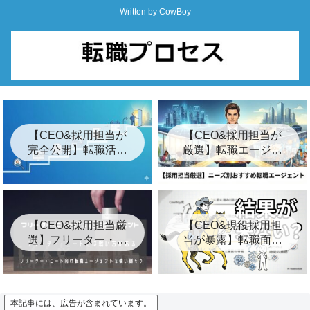
Written by CowBoy
【CEO&採用担当が
【CEO&採用担当が
完全公開】転職活動
厳選】転職エージェ
の始め方ロードマッ
ントおすすめ24選&
プ「7つの簡単な手
裏事情【2026年最
順」
新】
【CEO&採用担当厳
【CEO&現役採用担
選】フリーター・ニ
当が暴露】転職面接
ート向けおすすめ転
の結果が遅い3つの裏
職エージェント8選
事情とは？【キー
プ】
本記事には、広告が含まれています。