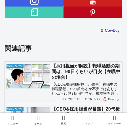
CowBoy
関連記事
【採用担当が解説】転職活動の期
転職ノウハウ
間は、90日くらいが目安【在職中
の場合】
【CEO&現役採用担当が警告】在職中の
転職活動、いつ終わるか不安ではありま
せんか？現役採用担当が、成功率を最大
化させる「90日間」の短期集中スケジュ
2020.01.10
2026.05.27
CowBoy
ールを徹底解説。自己分析から内定・退
職まで、働きながら無理なく進めるステ
【CEO&採用担当が暴露】20代後
転職ノウハウ
ップと、長引かせないコツをプロの視点
半の転職で成功と失敗を分ける決
で伝授します。
定的な1つの違い
メニュー
ホーム
検索
トップ
サイドバー