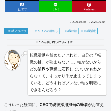
はてブ
LINE
Pinterest
2021.08.30
2026.06.30
転職ノウハウ
キャリアの棚卸し
転職の軸
転職活動
この記事は
約5分
で読めます。
転職活動を始めたいけれど、自分の「転
職の軸」が決まらない…。軸がないから
どの業界や職種に応募していいかもわか
らなくて、すっかり手が止まってしまっ
ている。どうすればブレない軸を明確に
できるんだろう？
こういった疑問に、
CEOで現役採用担当の筆者
がお答え