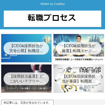
Written by CowBoy
【CEO&採用担当が
【CEO&採用担当が
完全公開】転職活動
厳選】転職エージェ
の始め方ロードマッ
ントおすすめ24選&
プ「7つの簡単な手
裏事情【2026年最
順」
新】
【採用担当厳選】ど
【CEO&現役採用担
こがいい？フリータ
当が暴露】転職面接
ー・ニート向けおす
の結果が遅い3つの裏
すめ転職エージェン
事情とは？【キー
ト8選
プ】
本記事には、広告が含まれています。