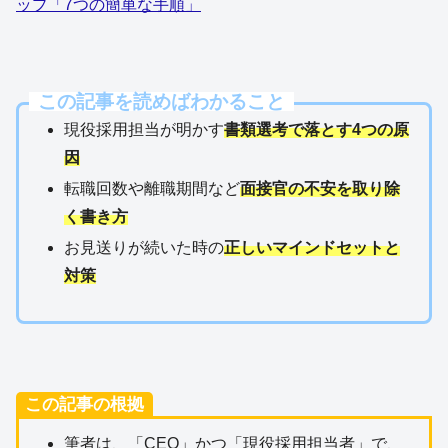
ップ「7つの簡単な手順」
この記事を読めばわかること
現役採用担当が明かす
書類選考で落とす4つの原
因
転職回数や離職期間など
面接官の不安を取り除
く書き方
お見送りが続いた時の
正しいマインドセットと
対策
この記事の根拠
筆者は、「CEO」かつ「現役採用担当者」で、