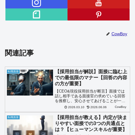
CowBoy
関連記事
【採用担当が解説】面接に臨む上
転職面接
での最低限のマナー【回答の内容
の方が重要】
【CEO&現役採用担当が断言】面接では
話し相手である面接官の求めている回答
を推察し、安心させてあげることが一番
のキーポイントです。ですが、最低限守
CowBoy
2026.03.10
2026.06.06
らなければならないマナーもあります。
それは何でしょうか？
【採用担当が教える】内定が決ま
転職面接
りやすい面接での3つの共通点と
は？【ヒューマンスキルが重要】