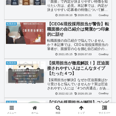
「面接」で内定が決まりやすい特徴を知
りたい方は、必見。本記事では、内定が
決まりやすい応募者の特徴について解説
します。CEOで現役採用担当の筆者が、
CowBoy
2020.06.10
2026.05.21
徹底解説します。
【CEO&現役採用担当が警告】転
転職面接
職面接の自己紹介は簡潔かつ印象
的に話せ
転職面接の自己紹介で悩んでいません
か？本記事では、CEO＆現役採用担当の
筆者が、面接官の心を掴む自己紹介のコ
ツを解説。すべての強みを話さず、簡潔
CowBoy
2021.05.15
2026.07.03
かつ印象的に伝えることで『もっと深掘
りしたい』と思わせるテクニックを紹介
【採用担当が徹底解説！】圧迫面
転職面接
します。面接に慣れていない求職者は必
接されやすい人はこんなタイプ
見です。
【たった４つ】
【採用担当が解決】なぜか圧迫面接ばか
り受けると悩んでいませんか？実は圧迫
されやすい人には「4つの共通点」があり
ます。現役面接官の視点から、圧迫面接
CowBoy
2022.02.15
2026.05.19
の裏にある意図と、冷静に対処して合格
を勝ち取るコツを徹底解説。もう面接で
【CEO&採用担当が解説】コンピ
転職面接
怖がる必要はありません。
テンシー面接とプレゼンテーショ
ン面接対策
メニュー
ホーム
検索
トップ
サイドバー