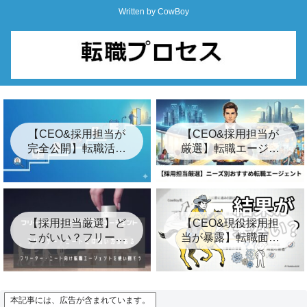
Written by CowBoy
【CEO&採用担当が
【CEO&採用担当が
完全公開】転職活動
厳選】転職エージェ
の始め方ロードマッ
ントおすすめ24選&
プ「7つの簡単な手
裏事情【2026年最
順」
新】
【採用担当厳選】ど
【CEO&現役採用担
こがいい？フリータ
当が暴露】転職面接
ー・ニート向けおす
の結果が遅い3つの裏
すめ転職エージェン
事情とは？【キー
ト8選
プ】
本記事には、広告が含まれています。