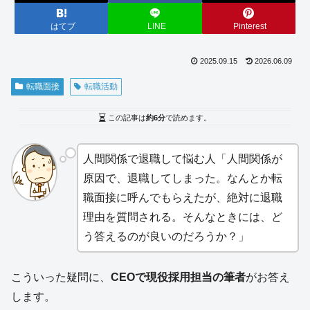
はてブ
LINE
Pinterest
2025.09.15
2026.06.09
転職面接
転職活動
この記事は
約6分
で読めます。
人間関係で退職して悩む人「人間関係が
原因で、退職してしまった。なんとか転
職面接に呼んでもらえたが、絶対に退職
理由を質問される。そんなときには、ど
う答えるのが良いのだろうか？」
こういった疑問に、
CEOで現役採用担当の筆者
がお答え
します。