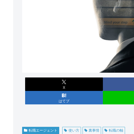
X
はてブ
転職エージェント
使い方
裏事情
転職の軸