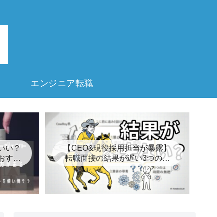
エンジニア転職
いい？
【CEO&現役採用担当が暴露】
おすす
転職面接の結果が遅い3つの裏
8選
事情とは？【キープ】