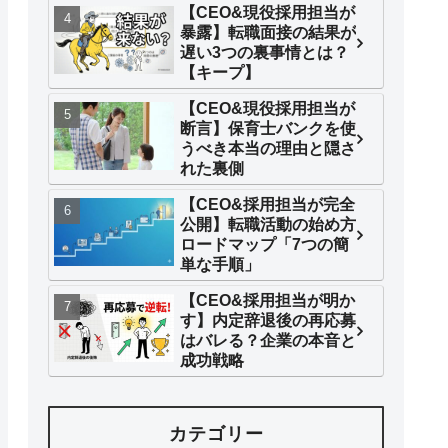
【CEO&現役採用担当が
暴露】転職面接の結果が
遅い3つの裏事情とは？
【キープ】
【CEO&現役採用担当が
断言】保育士バンクを使
うべき本当の理由と隠さ
れた裏側
【CEO&採用担当が完全
公開】転職活動の始め方
ロードマップ「7つの簡
単な手順」
【CEO&採用担当が明か
す】内定辞退後の再応募
はバレる？企業の本音と
成功戦略
カテゴリー