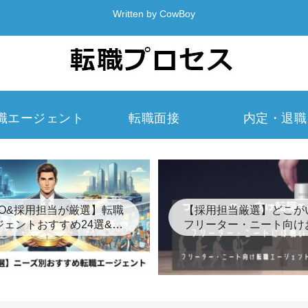
Written by CowBoy
職エージェント
転職面接
内定・退職
EO&採用担当が厳選】転職
【採用担当厳選】どこが
ジェントおすすめ24選&裏
フリーター・ニート向け
事情【2026年最新】
め転職エージェント