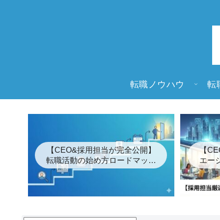
転職ノウハウ
転
【CEO&採用担当が完全公開】
【C
転職活動の始め方ロードマップ
エー
「7つの簡単な手順」