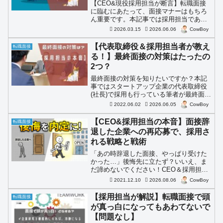
【CEO&現役採用担当が断言】転職面接
に臨むにあたって、面接マナーはもちろ
ん重要です。本記事では採用担当である
筆者が転職面接において、もっと重要な
2026.03.15
2026.06.06
CowBoy
ことを解説します。転職面接が近い方は
ご一読ください。
【代表取締役＆採用担当者が教え
転職面接
る！】最終面接の対策はたったの
2つ？
最終面接の対策を知りたいですか？本記
事ではスタートアップ企業の代表取締役
(社長)で採用も行っている筆者が最終面接
を行っている立場としての転職面接対策
2022.06.02
2026.06.05
CowBoy
を解説します。最終面接を近々控えてい
る方はご一読ください。
【CEO&採用担当の本音】面接辞
転職面接
退した企業への再応募で、採用さ
れる戦略と戦術
「あの時辞退した面接、やっぱり受けた
かった…」後悔先に立たず？いいえ、ま
だ諦めないでください！CEO＆採用担当
者が、面接辞退後の再応募を成功させる
2021.12.10
2026.08.06
CowBoy
【秘策】を初公開。再応募を検討中な
ら、絶対に読んでおきたい記事です！
【採用担当が解説】転職面接で頭
転職面接
が真っ白になってもあわてないで
【問題なし】