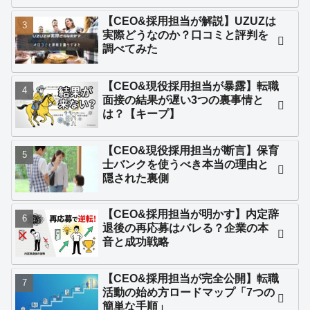
【CEO&採用担当が解説】UZUZは
実際どうなのか？口コミと評判を
調べてみた
【CEO&現役採用担当が暴露】転職
面接の結果が遅い3つの裏事情と
は？【キープ】
【CEO&現役採用担当が断言】保育
士バンクを使うべき本当の理由と
隠された裏側
【CEO&採用担当が明かす】内定辞
退後の再応募はバレる？企業の本
音と成功戦略
【CEO&採用担当が完全公開】転職
活動の始め方ロードマップ「7つの
簡単な手順」