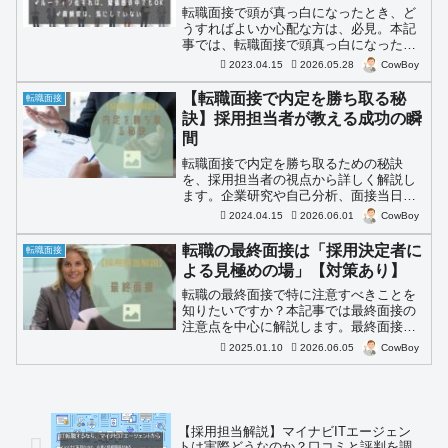
転職面接で頭が真っ白になったとき、ど
うすればよいか心配な方は、必見。本記
事では、転職面接で頭真っ白になったと
きの簡単な対応法を解説します。採用担
2023.04.15
2026.05.28
CowBoy
当の筆者が「緊張している応募者をどう
見ているか？」徹底解説します。
【転職面接で内定を勝ち取る秘
転職面接
訣】採用担当者が教える成功の瞬
間
転職面接で内定を勝ち取るための秘訣
を、採用担当者の視点から詳しく解説し
ます。企業研究や自己分析、面接当日の
ポイント、内定が決まる瞬間など、成功
2024.04.15
2026.06.01
CowBoy
のための具体的なアドバイスを提供しま
す。
転職の最終面接は「採用決定者に
転職面接
よる見極めの場」【対策あり】
転職の最終面接で特に注意すべきことを
知りたいですか？本記事では最終面接の
注意点を中心に解説します。最終面接が
近い方はぜひ参考にしてください。
2025.01.10
2026.06.05
CowBoy
【採用担当解説】マイナビITエージェン
トは実際どうなのか？口コミと評判を調