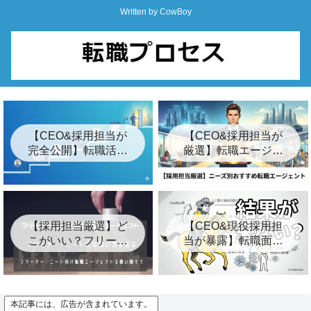
Written by CowBoy
【CEO&採用担当が
【CEO&採用担当が
完全公開】転職活動
厳選】転職エージェ
の始め方ロードマッ
ントおすすめ24選&
プ「7つの簡単な手
裏事情【2026年最
順」
新】
【採用担当厳選】ど
【CEO&現役採用担
こがいい？フリータ
当が暴露】転職面接
ー・ニート向けおす
の結果が遅い3つの裏
すめ転職エージェン
事情とは？【キー
ト8選
プ】
本記事には、広告が含まれています。