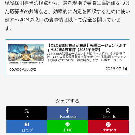
現役採用担当の視点から、選考現場で実際に高評価をつけ
た応募者の共通点と、効率的に内定を回収するために使い
倒すべき24の窓口の裏事情は以下で完全公開していま
す。
【CEO&採用担当が厳選】転職エージェントおす
すめ24選&裏事情【2026年最新】
おすすめの転職エージェントを知りたいですか？本記事で
は、CEO＆現役採用担当の筆者がニーズ別転職エージェン
トや使い方について、徹底解説します。転職エージェント
について知りたい方は、必見です。
2026.07.14
cowboy06.xyz
シェアする
X
Facebook
Threads
はてブ
LINE
Pinterest