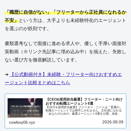
「職歴に自信がない」「フリーターから正社員になれるか
不安」
という方は、大手よりも未経験特化のエージェント
を選ぶのが鉄則です。
書類選考なしで面接に進める求人や、優しく手厚い面接対
策動画（※リンク先記事に埋め込み中）を揃えた、失敗し
ない選び方を徹底解説しています。
➔
【公式動画付き】未経験・フリーター向けおすすめエ
ージェント比較まとめはこちら
【CEO&採用担当厳選】フリーター・ニート向け
おすすめ転職エージェント8選
【CEO＆採用担当厳選】フリーター・ニートは「普通の」
転職エージェントでは相手にされません。正社員になれる
「あなたのための」厳選エージェント8選を公開。未経験
から書類選考を突破し、内定を勝ち取るためのプロの活用
術と選び方を徹底解説。
2026.08.09
cowboy06.xyz