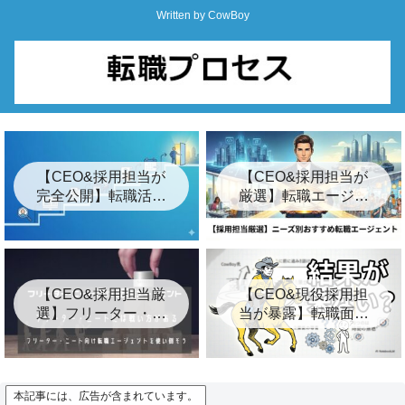
Written by CowBoy
【CEO&採用担当が
【CEO&採用担当が
完全公開】転職活動
厳選】転職エージェ
の始め方ロードマッ
ントおすすめ24選&
プ「7つの簡単な手
裏事情【2026年最
順」
新】
【CEO&採用担当厳
【CEO&現役採用担
選】フリーター・ニ
当が暴露】転職面接
ート向けおすすめ転
の結果が遅い3つの裏
職エージェント8選
事情とは？【キー
プ】
本記事には、広告が含まれています。