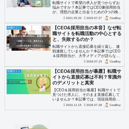
転職サイトで希望の求人が見つからずお
悩みですか？本記事ではCEO兼採用担当
が、理想の企業と出会うための3つの検索
条件見直しの具体策を解説。求人探しに
2021.05.20
2026.07.27
CowBoy
行き詰まっている求職者は必見です！
【CEO&採用担当の本音】なぜ転
転職サイト
職サイトを転職活動の中心とする
と、失敗するのか？
転職サイトから直接応募を繰り返し、連
戦連敗していませんか？本記事ではCEO
＆採用担当が、大手メディアが語らない
「転職サイトの闇」と正しい使い方を解
2026.07.15
CowBoy
説。無駄な消耗を避けたい方は必見で
す。
【CEO&採用担当が暴露】転職サ
転職サイト
イトから直接応募は不利？常識外
のデメリットと真実
【CEO＆採用担当が暴露】転職サイトで
見つけた求人に、そのまま直接応募して
いませんか？本記事では、現役採用担当
の筆者が転職サイトから応募する致命的
2024.11.15
2026.07.28
CowBoy
なデメリットや、転職活動を有利に進め
るための「常識外の正しい使い方」を徹
底解説します。転職失敗を防ぎたい方
は、必見です。