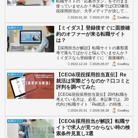
転職サイトの「応募ボタン」をそのまま
使っていませんか？本記事ではCEO兼現
役採用担当が、大手メディアが決して書
けない不都合な事実を暴露。転職サイト
2020.01.30
2026.07.09
CowBoy
は「求人検索以外は使わない」ことが失
敗しない唯一の秘訣です。賢く使い分け
【ミイダス】登録後すぐに面接確
転職サイト
て転職の打率を劇的に上げるプロの活用
約のオファーが来る転職サイト
法を徹底解説。
は？
【採用担当が解説】転職サイトの書類選
考で落ちてばかりと悩んでいませんか？
ミイダスなら登録後すぐに「面接確約オ
ファー」が届きます。スキマ時間で自分
2022.12.10
2026.06.07
CowBoy
の市場価値（想定年収）も診断可能。効
率的に転職を進めたい方は必見です。
【CEO&現役採用担当直伝】Re
転職サイト
就活は実際どうなのか？口コミと
評判を調べてみた
【CEO&現役採用担当直伝】20代転職を
考えている方は、必見。本記事では、20
代向け転職サイト「Re就活」の特徴、メ
リット、デメリットなどを紹介します。
2024.05.31
2026.06.28
CowBoy
採用担当の筆者が、徹底解説します。
【CEO&採用担当が解説】転職サ
転職サイト
イトで求人が見つからない時の検
索条件見直し3選