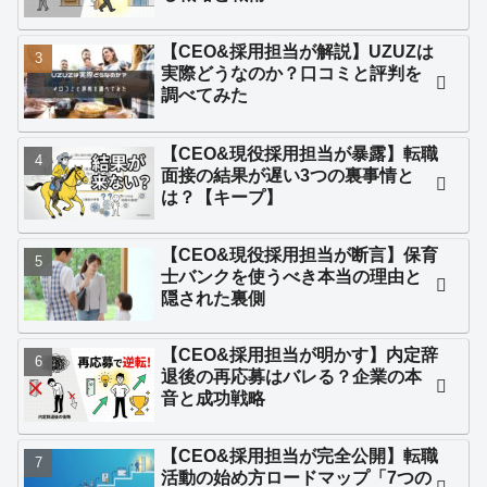
【CEO&採用担当が解説】UZUZは
実際どうなのか？口コミと評判を
調べてみた
【CEO&現役採用担当が暴露】転職
面接の結果が遅い3つの裏事情と
は？【キープ】
【CEO&現役採用担当が断言】保育
士バンクを使うべき本当の理由と
隠された裏側
【CEO&採用担当が明かす】内定辞
退後の再応募はバレる？企業の本
音と成功戦略
【CEO&採用担当が完全公開】転職
活動の始め方ロードマップ「7つの