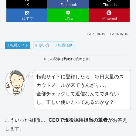
X
Facebook
Threads
はてブ
LINE
Pinterest
2021.04.15
2026.07.16
転職サイト
使い方
転職活動
この記事は
約4分
で読めます。
転職サイトに登録したら、毎日大量のス
カウトメールが来てうんざり…。
全部チェックして返信なんてできない
し、正しい使い方ってあるのかな？
こういった疑問に、
CEOで現役採用担当の筆者
がお答え
します。