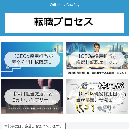
Written by CowBoy
【CEO&採用担当が
【CEO&採用担当が
完全公開】転職活動
厳選】転職エージェ
の始め方ロードマッ
ントおすすめ24選&
プ「7つの簡単な手
裏事情【2026年最
順」
新】
【採用担当厳選】ど
【CEO&現役採用担
こがいい？フリータ
当が暴露】転職面接
ー・ニート向けおす
の結果が遅い3つの裏
すめ転職エージェン
事情とは？【キー
ト8選
プ】
本記事には、広告が含まれています。