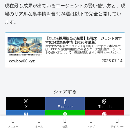
現在最も成果が出ているエージェントの賢い使い方と、現
場のリアルな裏事情を含む24選は以下で完全公開してい
ます。
【CEO&採用担当が厳選】転職エージェントおす
すめ24選&裏事情【2026年最新】
おすすめの転職エージェントを知りたいですか？本記事で
は、CEO＆現役採用担当の筆者がニーズ別転職エージェン
トや使い方について、徹底解説します。転職エージェント
について知りたい方は、必見です。
2026.07.14
cowboy06.xyz
シェアする
X
Facebook
Threads
はてブ
LINE
Pinterest
メニュー
ホーム
検索
トップ
サイドバー