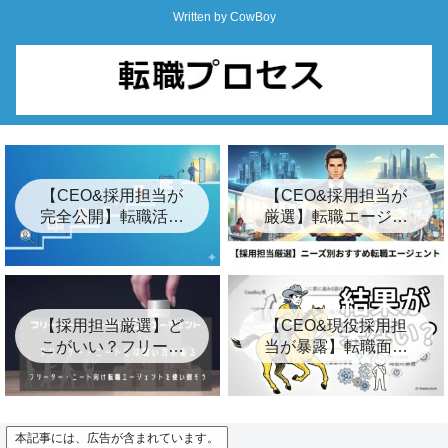
Written by CowBoy
【CEO&採用担当が
【CEO&採用担当が
完全公開】転職活動
厳選】転職エージェ
の始め方ロードマッ
ントおすすめ24選&
プ「7つの簡単な手
裏事情【2026年最
順」
新】
【採用担当厳選】ど
【CEO&現役採用担
こがいい？フリータ
当が暴露】転職面接
ー・ニート向けおす
の結果が遅い3つの裏
すめ転職エージェン
事情とは？【キー
ト8選
プ】
本記事には、広告が含まれています。