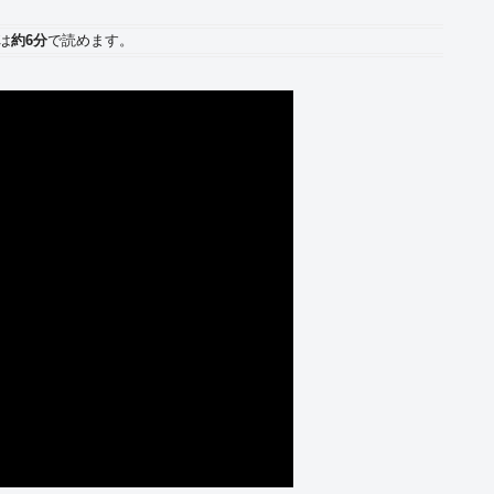
は
約6分
で読めます。