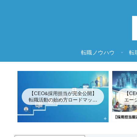
転職ノウハウ
転
【CEO&採用担当が完全公開】
【C
転職活動の始め方ロードマップ
エー
「7つの簡単な手順」