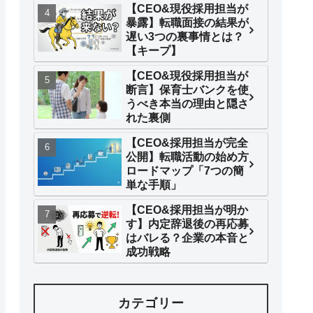
【CEO&現役採用担当が
暴露】転職面接の結果が
遅い3つの裏事情とは？
【キープ】
【CEO&現役採用担当が
断言】保育士バンクを使
うべき本当の理由と隠さ
れた裏側
【CEO&採用担当が完全
公開】転職活動の始め方
ロードマップ「7つの簡
単な手順」
【CEO&採用担当が明か
す】内定辞退後の再応募
はバレる？企業の本音と
成功戦略
カテゴリー