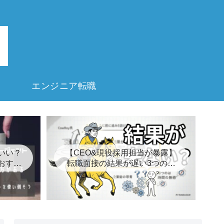
エンジニア転職
いい？
【CEO&現役採用担当が暴露】
おすす
転職面接の結果が遅い3つの裏
8選
事情とは？【キープ】