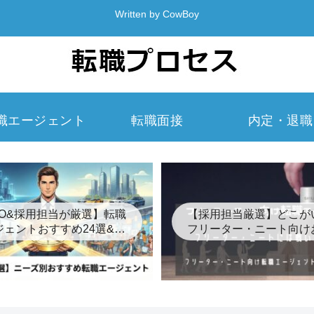
Written by CowBoy
職エージェント
転職面接
内定・退職
EO&採用担当が厳選】転職
【採用担当厳選】どこが
ジェントおすすめ24選&裏
フリーター・ニート向け
事情【2026年最新】
め転職エージェント